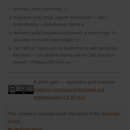
koristeći Zoom platformu.
↩
regularni izraz (engl.
regular expression
) — način
pretraživanja i usklađivanja teksta
↩
Nećemo ovdje besplatno oglašavati, a povrh toga “O
okusima ne vrijedi raspravljati!”
↩
Tiki CMS je “Open-source platforma za web aplikacije
bez koda — za zahtjeve kojima wiki ili CMS više nisu
dorasli.” (<https://tiki.org/>)
↩
© 2026 gour — objavljeno pod licencom
Creative Commons Imenovanje 4.0
međunarodna (CC BY 4.0)
This content is licensed under the terms of the
Autorska
prava
.
Jednostavno