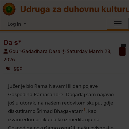
Site identity, navigation, etc.
Udruga za duhovnu kultur
Log in
Navigation and related functionali
Da s*
Gour-Gadadhara Dasa
Saturday March 28,
2026
ggd
Jučer je bio Rama Navami ili dan pojave
Gospodina Ramacandre. Događaj sam najavio
još u utorak, na našem redovitom skupu, gdje
1
diskutiramo Šrimad Bhagavatam
, kao
izvanrednu priliku da kroz meditaciju na
Gospodina pokušamo osnažiti našu ovisnost o