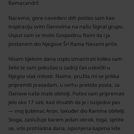
Ramacandri!
Naravno, gore navedeni stih poslao sam kao
inspiraciju svim članovima na našu Signal grupu.
Usput sam se molio Gospodinu Rami da i ja
postanem dio Njegove Šri Rama Navami priče.
Nisam tijekom dana uspio izmantrati koliko sam
želio te sam pokušao u zadnji čas uskočiti u
Njegov vlak milosti. Naime, pružila mi se prilika
pripremiti prasadam, u svrhu prekida posta, za
članove naše male obitelji. Počeo sam pripremati
jelo oko 17 sati, kad shvatih da je i susjedov pas
— moj ljubimac Aron, također dio Ramine obitelji.
Stoga, zaslužuje barem jedan obrok, toga, sjetite
se, vrlo prohladna dana, ispunjena kapima kiše