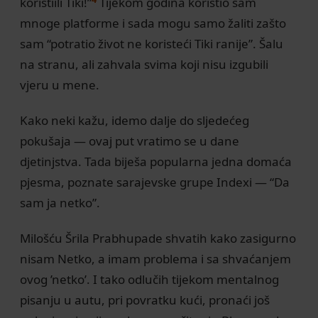
koristiili Tiki!”
Tijekom godina koristio sam
mnoge platforme i sada mogu samo žaliti zašto
sam “potratio život ne koristeći Tiki ranije”. Šalu
na stranu, ali zahvala svima koji nisu izgubili
vjeru u mene.
Kako neki kažu, idemo dalje do sljedećeg
pokušaja — ovaj put vratimo se u dane
djetinjstva. Tada biješa popularna jedna domaća
pjesma, poznate sarajevske grupe Indexi — “Da
sam ja netko”.
Milošću Šrila Prabhupade shvatih kako zasigurno
nisam Netko, a imam problema i sa shvaćanjem
ovog ’netko’. I tako odlučih tijekom mentalnog
pisanju u autu, pri povratku kući, pronaći još