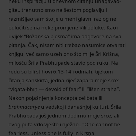
neku inspiraciju u dnevnom čitanju Bhagavad-
gite…trenutno smo na šestom poglavlju i
razmišljao sam što je u meni glavni razlog ne
odlučiti se na neke promjene i/ili odluke. Kao i
uvijek “Božanska pjesma” ima odgovore na sva
pitanja. Čak, nisam niti trebao nasumice otvarati
knjigu, već samo uzeh ono što mi je Šri Krišna,
milošću Šrila Prabhupade stavio pod ruku. Na
redu su bili stihovi 6.13-14 i odmah, tijekom
čitanja sanskirta, jedna riječ zapara moje srce:
“vigata-bhīḥ — devoid of fear” ili “lišen straha”.
Nakon pojašnjenja koncepta celibata ili
brahmacarye
u vedskoj i današnjoj kulturi, Šrila
Prabhupada još jednom dodirnu moje srce, ali
ovog puta vrlo vješto i nježno…“One cannot be
fearless, unless one is fully in Kṛṣṇa