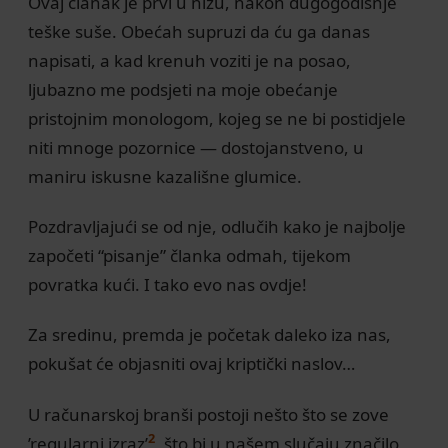
Ovaj članak je prvi u nizu, nakon dugogodišnje
teške suše. Obećah supruzi da ću ga danas
napisati, a kad krenuh voziti je na posao,
ljubazno me podsjeti na moje obećanje
pristojnim monologom, kojeg se ne bi postidjele
niti mnoge pozornice — dostojanstveno, u
maniru iskusne kazališne glumice.
Pozdravljajući se od nje, odlučih kako je najbolje
započeti “pisanje” članka odmah, tijekom
povratka kući. I tako evo nas ovdje!
Za sredinu, premda je početak daleko iza nas,
pokušat će objasniti ovaj kriptički naslov…
U računarskoj branši postoji nešto što se zove
2
’regularni izraz’
, što bi u našem slučaju značilo