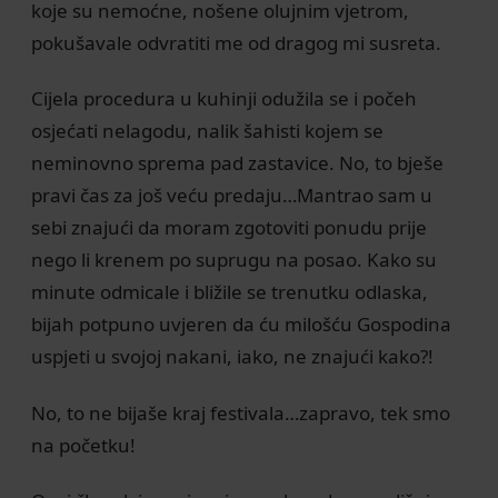
koje su nemoćne, nošene olujnim vjetrom,
pokušavale odvratiti me od dragog mi susreta.
Cijela procedura u kuhinji odužila se i počeh
osjećati nelagodu, nalik šahisti kojem se
neminovno sprema pad zastavice. No, to bješe
pravi čas za još veću predaju…Mantrao sam u
sebi znajući da moram zgotoviti ponudu prije
nego li krenem po suprugu na posao. Kako su
minute odmicale i bližile se trenutku odlaska,
bijah potpuno uvjeren da ću milošću Gospodina
uspjeti u svojoj nakani, iako, ne znajući kako?!
No, to ne bijaše kraj festivala…zapravo, tek smo
na početku!