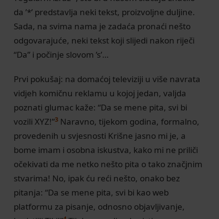
da ’*’ predstavlja neki tekst, proizvoljne duljine.
Sada, na svima nama je zadaća pronaći nešto
odgovarajuće, neki tekst koji slijedi nakon riječi
“Da” i počinje slovom ’s’…
Prvi pokušaj: na domaćoj televiziji u više navrata
vidjeh komičnu reklamu u kojoj jedan, valjda
poznati glumac kaže: “Da se mene pita, svi bi
3
vozili XYZ!”
Naravno, tijekom godina, formalno,
provedenih u svjesnosti Krišne jasno mi je, a
bome imam i osobna iskustva, kako mi ne priliči
očekivati da me netko nešto pita o tako značjnim
stvarima! No, ipak ću reći nešto, onako bez
pitanja: “Da se mene pita, svi bi kao web
platformu za pisanje, odnosno objavljivanje,
4