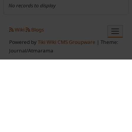
No records to display
Site information, links, etc.
Wiki
Blogs
Powered by
Tiki Wiki CMS Groupware
| Theme:
Journal/Atmarama