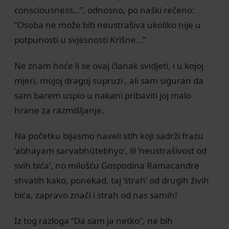
consciousness…”, odnosno, po naški rečeno:
“Osoba ne može biti neustrašiva ukoliko nije u
potpunosti u svjesnosti Krišne…”
Ne znam hoće li se ovaj članak svidjeti, i u kojoj
mjeri, mojoj dragoj supruzi , ali sam siguran da
sam barem uspio u nakani pribaviti joj malo
hrane za razmišljanje.
Na početku bijasmo naveli stih koji sadrži frazu
’abhayaṃ sarvabhūtebhyo’, ili ’neustrašivost od
svih bića’, no milošću Gospodina Ramacandre
shvatih kako, ponekad, taj ’strah’ od drugih živih
bića, zapravo znači i strah od nas samih!
Iz tog razloga “Da sam ja netko”, ne bih