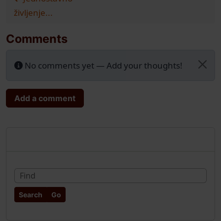
življenje...
Comments
No comments yet — Add your thoughts!
Add a comment
More content and functionality (rig
Pretraživanje
Fin