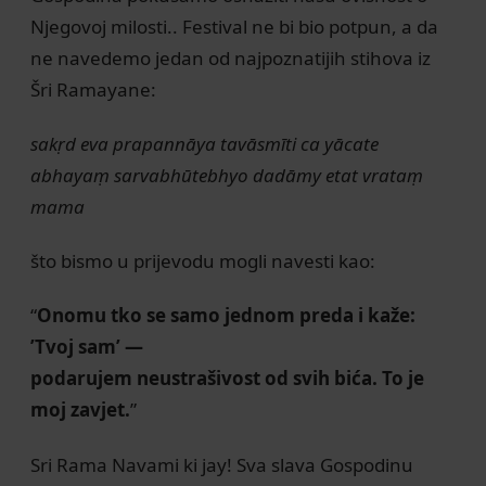
Njegovoj milosti.. Festival ne bi bio potpun, a da
ne navedemo jedan od najpoznatijih stihova iz
Šri Ramayane:
sakṛd eva prapannāya tavāsmīti ca yācate
abhayaṃ sarvabhūtebhyo dadāmy etat vrataṃ
mama
što bismo u prijevodu mogli navesti kao:
“
Onomu tko se samo jednom preda i kaže:
’Tvoj sam’ —
podarujem neustrašivost od svih bića. To je
moj zavjet.
”
Sri Rama Navami ki jay! Sva slava Gospodinu