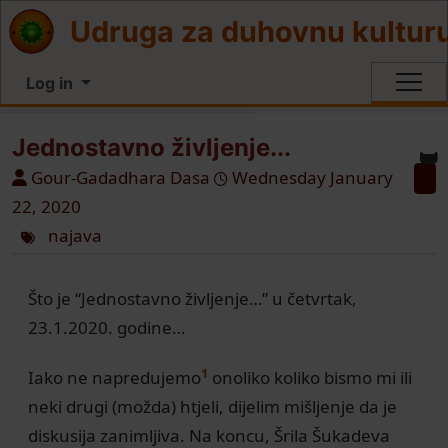
Site identity, navigation, etc.
Udruga za duhovnu kultur
Log in
Navigation and related functionali
Jednostavno življenje...
Gour-Gadadhara Dasa
Wednesday January
22, 2020
najava
Što je “Jednostavno življenje…” u četvrtak,
23.1.2020. godine…
1
Iako ne napredujemo
onoliko koliko bismo mi ili
neki drugi (možda) htjeli, dijelim mišljenje da je
diskusija zanimljiva. Na koncu, Šrila Šukadeva