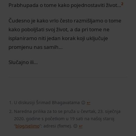
2
Prabhupada o tome kako pojednostaviti život…
Čudesno je kako vrlo često razmišljamo o tome
kako poboljšati svoj život, a da pri tome ne
isplaniramo niti jedan korak koji uključuje
promjenu nas samih…
Slučajno ili…
U diskusiji Šrimad Bhagavatama 😉
↩
Naredna prilika za to se pruža u čevrtak, 23. siječnja
2020. godine s početkom u 19 sati na našoj staroj
“
blog/selimo
”: adresi (fixme). 😊
↩