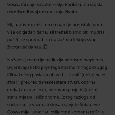
Goswami daje savjete kralju Parikšitu na što da
usredsredi svoj um na kraju života…
Mi, naravno, mislimo da nam je preostalo puno
više od tjedan dana, ali trebali bismo biti mudri i
početi se spremati za najvažniju lekciju svog
života već danas. 😇
Nažalost, materijalna iluzija odnosno
maya
nas
uvjeravaju kako prije toga imamo mnogo drugog
i/ili važnijeg posla za obaviti — kupiti (neke)
nove
stvari, preurediti (neke) stare stvari, otići na
(neka) nova mjesta, ponovno posjetiti (neka)
stara mjesta i slično tome. Iz tog razloga od
suštinske je važnosti slušati savjete Šukadeve
Goswamija i studirati briljantne komentare Šrila