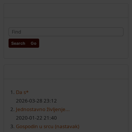
More content and functionality (rig
Pretraživanje
Fin
Najnoviji članci
Da s*
2026-03-28 23:12
Jednostavno življenje...
2020-01-22 21:40
Gospodin u srcu (nastavak)