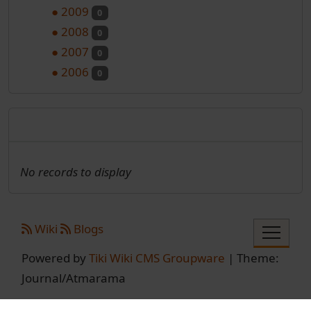
●
2009
0
●
2008
0
●
2007
0
●
2006
0
Nadolazeći programi
No records to display
Site information, links, etc.
Wiki
Blogs
Powered by
Tiki Wiki CMS Groupware
| Theme:
Journal/Atmarama